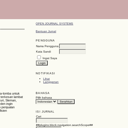
OPEN JOURNAL SYSTEMS
Bantuan Jurnal
PENGGUNA
Nama Pengguna
Kata Sandi
Ingat Saya
NOTIFIKASI
Lihat
Langganan
BAHASA
ba-lomba untuk
terkesan lambat
Pilih bahasa
uri, Sleman,
den ingin
 penjualan
isien
ISI JURNAL
Cari
##plugins.block.navigation.searchScope##