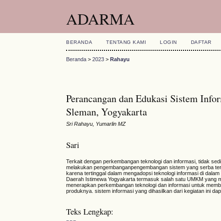
ADARMA
BERANDA
TENTANG KAMI
LOGIN
DAFTAR
Beranda
>
2023
>
Rahayu
Perancangan dan Edukasi Sistem Inf
Sleman, Yogyakarta
Sri Rahayu, Yumarlin MZ
Sari
Terkait dengan perkembangan teknologi dan informasi, tidak s
melakukan pengembanganpengembangan sistem yang serba terk
karena tertinggal dalam mengadopsi teknologi informasi di dala
Daerah Istimewa Yogyakarta termasuk salah satu UMKM yang m
menerapkan perkembangan teknologi dan informasi untuk memba
produknya. sistem informasi yang dihasilkan dari kegiatan ini
Teks Lengkap: