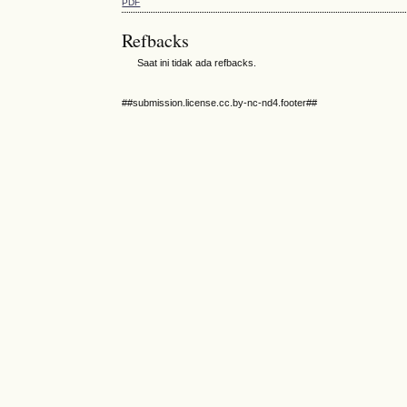
PDF
Refbacks
Saat ini tidak ada refbacks.
##submission.license.cc.by-nc-nd4.footer##