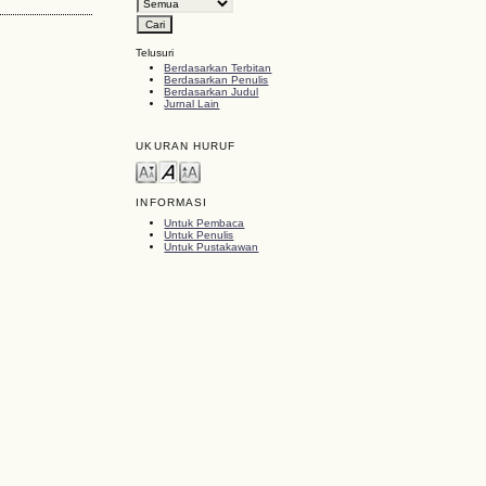
Telusuri
Berdasarkan Terbitan
Berdasarkan Penulis
Berdasarkan Judul
Jurnal Lain
UKURAN HURUF
INFORMASI
Untuk Pembaca
Untuk Penulis
Untuk Pustakawan