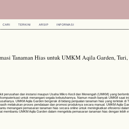
CARI
TERKINI
ARSIP
INFORMASI
ormasi Tanaman Hias untuk UMKM Aqila Garden, Turi,
edikit perusahan dan instansi maupun Usaha Mikro Kecil dan Menengah (UMKM) yang berlom
omputerisasi untuk menangani segala kebutuhannya. Namun masih banyak UMKM saat ini 
m usahanya. UMKM Aqila Garden bergerak di bidang penjualan tanaman hias yang terletak di T
asih melakukan proses pendataan dan promosi produknya secara manual. UMKM Aqila Gar
ntu menangani pemasaran tanaman hias secara online untuk meningkatkan efesiensi dalam
 dapat membantu UMKM Aqila Garden dalam mengelola pemasaran tanaman hias dengan lebih ef