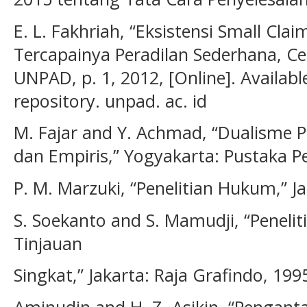
E. L. Fakhriah, “Eksistensi Small C
Tercapainya Peradilan Sederhana, Cep
UNPAD, p. 1, 2012, [Online]. Availab
repository. unpad. ac. id
M. Fajar and Y. Achmad, “Dualisme 
dan Empiris,” Yogyakarta: Pustaka Pel
P. M. Marzuki, “Penelitian Hukum,” Ja
S. Soekanto and S. Mamudji, “Penel
Tinjauan
Singkat,” Jakarta: Raja Grafindo, 1995
Aminudin and H. Z. Asikin, “Pengant