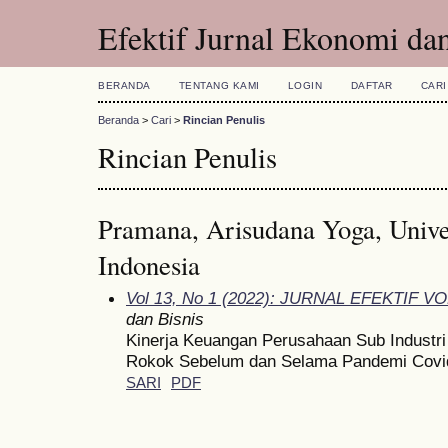
Efektif Jurnal Ekonomi dan
BERANDA
TENTANG KAMI
LOGIN
DAFTAR
CARI
Beranda
>
Cari
>
Rincian Penulis
Rincian Penulis
Pramana, Arisudana Yoga, Univer
Indonesia
Vol 13, No 1 (2022): JURNAL EFEKTIF VO
dan Bisnis
Kinerja Keuangan Perusahaan Sub Industri
Rokok Sebelum dan Selama Pandemi Covi
SARI
PDF