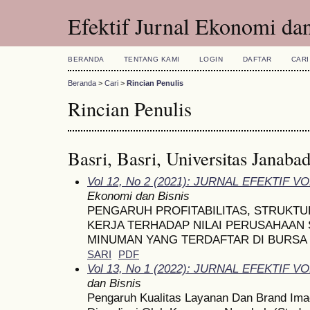
Efektif Jurnal Ekonomi dan
BERANDA
TENTANG KAMI
LOGIN
DAFTAR
CARI
Beranda
>
Cari
>
Rincian Penulis
Rincian Penulis
Basri, Basri, Universitas Janaba
Vol 12, No 2 (2021): JURNAL EFEKTIF V
Ekonomi dan Bisnis
PENGARUH PROFITABILITAS, STRUKT
KERJA TERHADAP NILAI PERUSAHAAN
MINUMAN YANG TERDAFTAR DI BURSA 
SARI
PDF
Vol 13, No 1 (2022): JURNAL EFEKTIF VO
dan Bisnis
Pengaruh Kualitas Layanan Dan Brand Ima