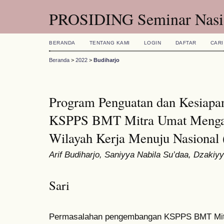
PROSIDING Seminar Nasio
BERANDA
TENTANG KAMI
LOGIN
DAFTAR
CARI
Beranda
>
2022
>
Budiharjo
Program Penguatan dan Kesiapa
KSPPS BMT Mitra Umat Mengah
Wilayah Kerja Menuju Nasional
Arif Budiharjo, Saniyya Nabila Su’daa, Dzaki
Sari
Permasalahan pengembangan KSPPS BMT Mitr