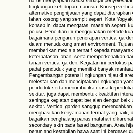
harus menyiapkan solusi sebagai penyelesai
lingkungan kehidupan manusia. Konsep vertica
alternative penghijauan yang dapat diterapkan 
lahan kosong yang sempit seperti Kota Yogya
konsep ini dapat mengatasi masalah seperti k
polusi. Penelitian ini menggunakan metode kua
bagaimana pengaruh penerapan vertical garden 
dalam menudukung smart environment. Tujuan d
memberikan media alternatif kepada masyara
keterbatasan lahan, serta memperkenalkan da
tanam vertical garden. Kegiatan ini berfokus 
padat penduduk yang memiliki banyak manfaat 
Pengembangan potensi lingkungan hijau di ar
melestarikan dan menciptakan lingkungan yan
penduduk serta menumbuhkan rasa keperdulia
sekitar, juga dapat membentuk keaktifan inter
sehingga kegiatan dapat berjalan dengan baik 
sekitar. Vertical garden sanggup merendahkan
menghasilkan kenyamanan termal yang baik, d
bagaikan penghalang panas matahari dikarena
secondary skin pada fasad bangunan. Area hija
penunjang kestabilan hawa saat ini bergeser 