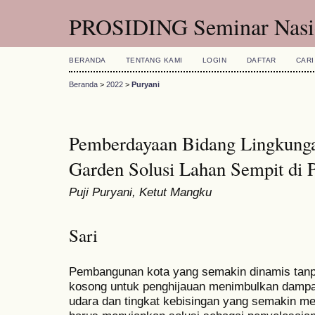
PROSIDING Seminar Nasio
BERANDA
TENTANG KAMI
LOGIN
DAFTAR
CARI
Beranda
>
2022
>
Puryani
Pemberdayaan Bidang Lingkunga
Garden Solusi Lahan Sempit di 
Puji Puryani, Ketut Mangku
Sari
Pembangunan kota yang semakin dinamis tanpa
kosong untuk penghijauan menimbulkan dampak
udara dan tingkat kebisingan yang semakin m