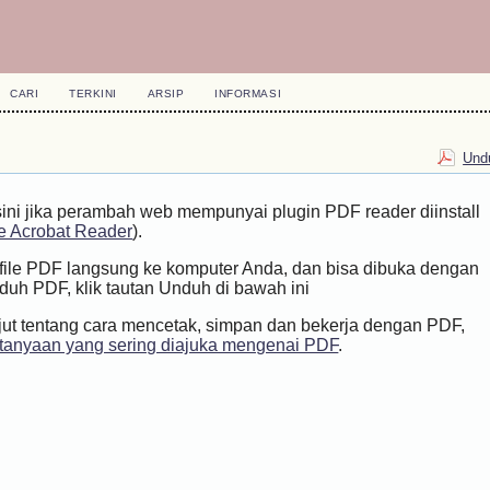
CARI
TERKINI
ARSIP
INFORMASI
Undu
sini jika perambah web mempunyai plugin PDF reader diinstall
 Acrobat Reader
).
h file PDF langsung ke komputer Anda, dan bisa dibuka dengan
h PDF, klik tautan Unduh di bawah ini
jut tentang cara mencetak, simpan dan bekerja dengan PDF,
tanyaan yang sering diajuka mengenai PDF
.