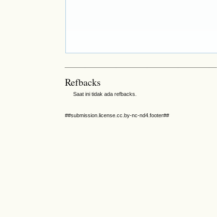
Refbacks
Saat ini tidak ada refbacks.
##submission.license.cc.by-nc-nd4.footer##