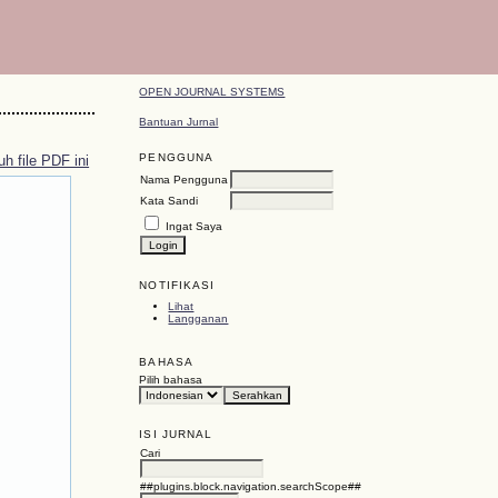
OPEN JOURNAL SYSTEMS
Bantuan Jurnal
PENGGUNA
h file PDF ini
Nama Pengguna
Kata Sandi
Ingat Saya
NOTIFIKASI
Lihat
Langganan
BAHASA
Pilih bahasa
ISI JURNAL
Cari
##plugins.block.navigation.searchScope##