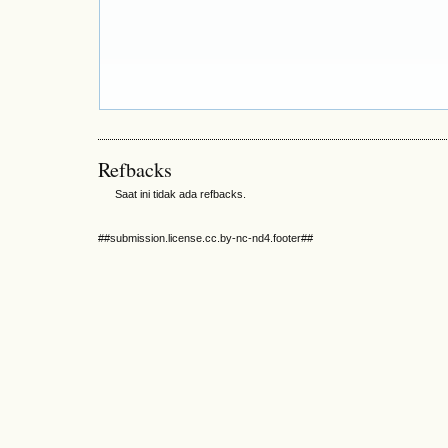
Refbacks
Saat ini tidak ada refbacks.
##submission.license.cc.by-nc-nd4.footer##