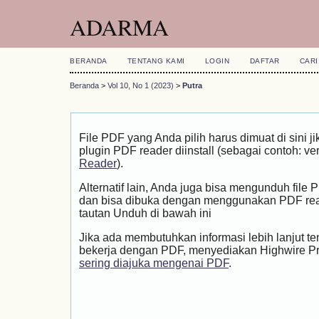
ADARMA
BERANDA
TENTANG KAMI
LOGIN
DAFTAR
CARI
Beranda
>
Vol 10, No 1 (2023)
>
Putra
File PDF yang Anda pilih harus dimuat di sini
plugin PDF reader diinstall (sebagai contoh: ve
Reader
).
Alternatif lain, Anda juga bisa mengunduh file
dan bisa dibuka dengan menggunakan PDF rea
tautan Unduh di bawah ini
Jika ada membutuhkan informasi lebih lanjut t
bekerja dengan PDF, menyediakan Highwire P
sering diajuka mengenai PDF
.