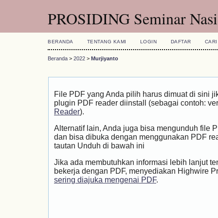
PROSIDING Seminar Nasio
BERANDA
TENTANG KAMI
LOGIN
DAFTAR
CARI
Beranda
>
2022
>
Murjiyanto
File PDF yang Anda pilih harus dimuat di sini
plugin PDF reader diinstall (sebagai contoh: ve
Reader
).
Alternatif lain, Anda juga bisa mengunduh file
dan bisa dibuka dengan menggunakan PDF rea
tautan Unduh di bawah ini
Jika ada membutuhkan informasi lebih lanjut t
bekerja dengan PDF, menyediakan Highwire P
sering diajuka mengenai PDF
.