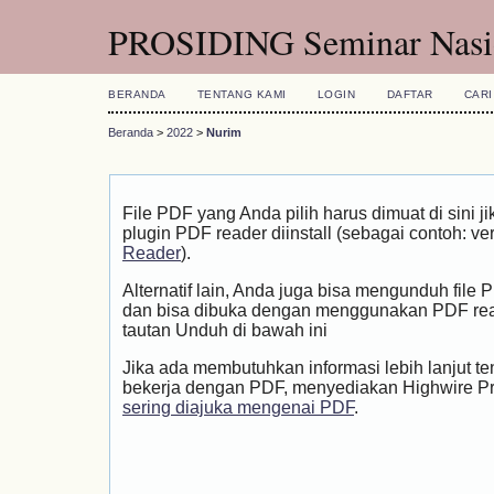
PROSIDING Seminar Nasio
BERANDA
TENTANG KAMI
LOGIN
DAFTAR
CARI
Beranda
>
2022
>
Nurim
File PDF yang Anda pilih harus dimuat di sini
plugin PDF reader diinstall (sebagai contoh: ve
Reader
).
Alternatif lain, Anda juga bisa mengunduh file
dan bisa dibuka dengan menggunakan PDF rea
tautan Unduh di bawah ini
Jika ada membutuhkan informasi lebih lanjut t
bekerja dengan PDF, menyediakan Highwire P
sering diajuka mengenai PDF
.