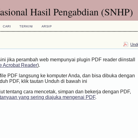
ional Hasil Pengabdian (SNHP)
CARI
TERKINI
ARSIP
Undu
sini jika perambah web mempunyai plugin PDF reader diinstall
 Acrobat Reader
).
h file PDF langsung ke komputer Anda, dan bisa dibuka dengan
h PDF, klik tautan Unduh di bawah ini
jut tentang cara mencetak, simpan dan bekerja dengan PDF,
tanyaan yang sering diajuka mengenai PDF
.