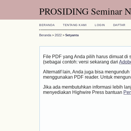
PROSIDING Seminar Nas
BERANDA
TENTANG KAMI
LOGIN
DAFTAR
Beranda
>
2022
>
Setyanta
File PDF yang Anda pilih harus dimuat di 
(sebagai contoh: versi sekarang dari
Adobe
Alternatif lain, Anda juga bisa mengundu
menggunakan PDF reader. Untuk mengundu
Jika ada membutuhkan informasi lebih lan
menyediakan Highwire Press bantuan
Per