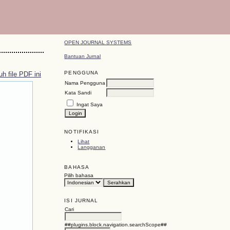
OPEN JOURNAL SYSTEMS
Bantuan Jurnal
PENGGUNA
h file PDF ini
Nama Pengguna
Kata Sandi
Ingat Saya
NOTIFIKASI
Lihat
Langganan
BAHASA
Pilih bahasa
ISI JURNAL
Cari
##plugins.block.navigation.searchScope##