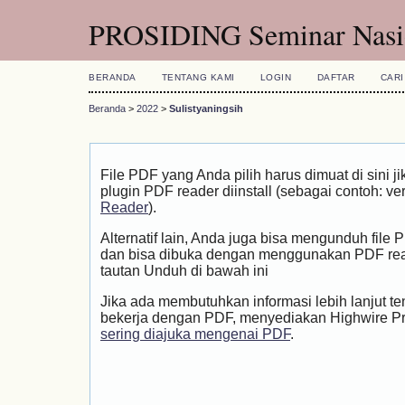
PROSIDING Seminar Nasio
BERANDA
TENTANG KAMI
LOGIN
DAFTAR
CARI
Beranda
>
2022
>
Sulistyaningsih
File PDF yang Anda pilih harus dimuat di sini
plugin PDF reader diinstall (sebagai contoh: ve
Reader
).
Alternatif lain, Anda juga bisa mengunduh file
dan bisa dibuka dengan menggunakan PDF rea
tautan Unduh di bawah ini
Jika ada membutuhkan informasi lebih lanjut t
bekerja dengan PDF, menyediakan Highwire P
sering diajuka mengenai PDF
.