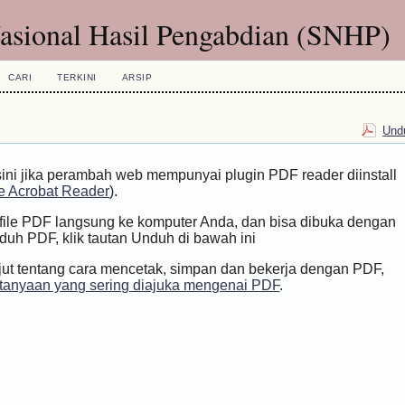
ional Hasil Pengabdian (SNHP)
CARI
TERKINI
ARSIP
Undu
sini jika perambah web mempunyai plugin PDF reader diinstall
 Acrobat Reader
).
h file PDF langsung ke komputer Anda, dan bisa dibuka dengan
h PDF, klik tautan Unduh di bawah ini
jut tentang cara mencetak, simpan dan bekerja dengan PDF,
tanyaan yang sering diajuka mengenai PDF
.