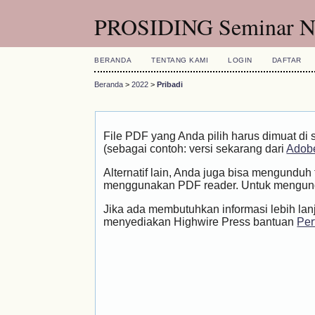
PROSIDING Seminar Nas
BERANDA
TENTANG KAMI
LOGIN
DAFTAR
Beranda
>
2022
>
Pribadi
File PDF yang Anda pilih harus dimuat di 
(sebagai contoh: versi sekarang dari
Adobe
Alternatif lain, Anda juga bisa mengundu
menggunakan PDF reader. Untuk mengundu
Jika ada membutuhkan informasi lebih lan
menyediakan Highwire Press bantuan
Per