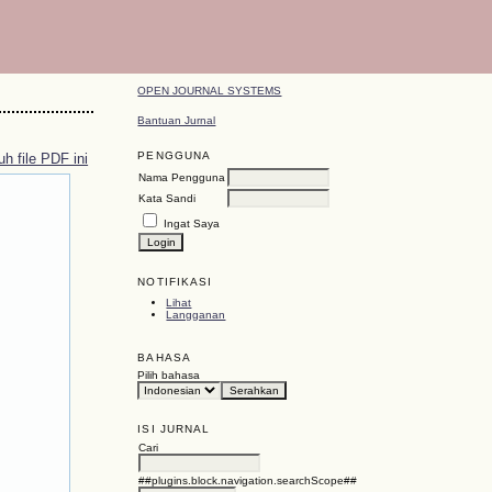
OPEN JOURNAL SYSTEMS
Bantuan Jurnal
PENGGUNA
h file PDF ini
Nama Pengguna
Kata Sandi
Ingat Saya
NOTIFIKASI
Lihat
Langganan
BAHASA
Pilih bahasa
ISI JURNAL
Cari
##plugins.block.navigation.searchScope##