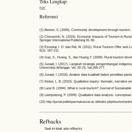
Teks Lengkap:
PDF
Referensi
(1) Beeton, S. (2006). Community development through tourism. C
(2) Chesworth, N. (2016). Economic Impacts of Tourism in Rural
Springer International Publishing 81-96.
(3) Ezeuduji, I. O. dan Rid, W. (2011). Rural Tourism Offer and L
6(2): 187-211
(4) Gao, S., Huang, S., dan Huang Y. (2009). Rural tourism deve
(5) Junaid, I. (2017). Langkah strategis pengembangan indigeno
Universitas Airlangga. Vol. 30 (3), hal.266-277.
(6) Junaid, I. (2016). Analisis data kualitatif dalam penelitian pa
(7) Kisber, L. B. (2010). Qualitative inquiry: thematic, narrativ
(8) Lane B. (1994). What is rural tourism? Journal of Sustainable
(9) Liamputtong, P. (2009). Qualitative data analysis: conceptual 
(10) http://jurnal.poltekparmakassar.ac.id/index.php/tourism/artic
Refbacks
Saat ini tidak ada refbacks.