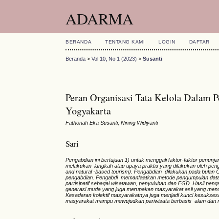
ADARMA
BERANDA
TENTANG KAMI
LOGIN
DAFTAR
Beranda
>
Vol 10, No 1 (2023)
>
Susanti
Peran Organisasi Tata Kelola Dalam 
Yogyakarta
Fathonah Eka Susanti, Nining Widiyanti
Sari
Pengabdian ini bertujuan 1) untuk menggali faktor-faktor pen
melakukan langkah atau upaya praktis yang dilakukan oleh pe
and natural -based tourism). Pengabdian dilakukan pada bulan 
pengabdian. Pengabdi memanfaatkan metode pengumpulan data
partisipatif sebagai wisatawan, penyuluhan dan FGD. Hasil 
generasi muda yang juga merupakan masyarakat asli yang mendi
Kesadaran kolektif masyarakatnya juga menjadi kunci kesukses
masyarakat mampu mewujudkan pariwisata berbasis alam dan 