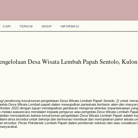
CARI
TERKINI
ARSIP
INFORMASI
Pengelolaan Desa Wisata Lembah Papah Sentolo, Kulon
unjang/ pendorong kesuksesan pengelolaan Desa Wisata Lembah Papah Sentolo; 2) untuk mer
ngelola Desa Wisata Lembah papah dalam mewujudkan pariwisata berbasis alam dan masya
Oktober 2022 dengan tujuan mendapatkan gambaran mengenai aktivitas kepariwisataan yang te
 melalui wawancara mendalam kepada pengurus atau pengelola Desa Wisata Lembah Papah
pengabdian menunjukkan bahwa kesuksesan pengelolaan Desa Wisata Lembah Papah adalah 
ami desa tersebut untuk bekerja dan berinovasi membuat dan menciptakan paket wisata un
an tersebut. Peran Pokdarwis Lembah Papah dalam pemberian edukasi dan atau sosialisasi
masyarakat.