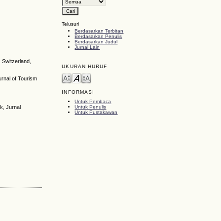
Telusuri
Berdasarkan Terbitan
Berdasarkan Penulis
Berdasarkan Judul
Jurnal Lain
 Switzerland,
UKURAN HURUF
urnal of Tourism
INFORMASI
Untuk Pembaca
Untuk Penulis
k, Jurnal
Untuk Pustakawan