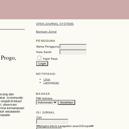
OPEN JOURNAL SYSTEMS
Bantuan Jurnal
PENGGUNA
Nama Pengguna
Kata Sandi
 Progo,
Ingat Saya
NOTIFIKASI
Lihat
Langganan
BAHASA
ancang dan
rakat (community
Pilih bahasa
rjadi di lokasi
, observasi
karena kemampuan
tuk wisatawan.
ISI JURNAL
 kepada
Cari
##plugins.block.navigation.searchScope##