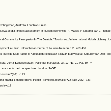
ollingwood, Australia, Landlinks Press.
 Nova Scotia. Impact assessment in tourism economics. A. Matias, P. Nijkamp dan J. Romao.
ocal Community Participation In The Gambia." Tourismos: An International Multidisciplinary Jo
lopment in China. International Journal of Tourism Research 11: 439-450
us tourism: Studi kasus di Kabupaten Kepulauan Selayar, Masyarakat, Kebudayaan Dan Politi
riwisata. Jurnal Kepariwisataan, Poltekpar Makassar, Vol. 10, No. 01, Hal. 59- 74.
e and arts-performed perspectives. London, SAGE
 Tourism 2(1/2): 7–21.
and practial considerations. Health Promotion Journal of Australia 20(2): 133
le/view/12