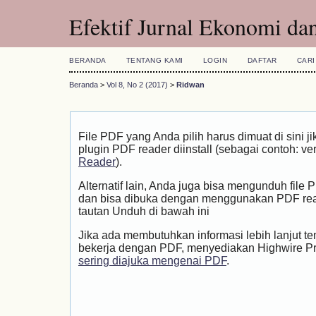
Efektif Jurnal Ekonomi dan
BERANDA
TENTANG KAMI
LOGIN
DAFTAR
CARI
Beranda
>
Vol 8, No 2 (2017)
>
Ridwan
File PDF yang Anda pilih harus dimuat di sini
plugin PDF reader diinstall (sebagai contoh: ve
Reader
).
Alternatif lain, Anda juga bisa mengunduh file
dan bisa dibuka dengan menggunakan PDF rea
tautan Unduh di bawah ini
Jika ada membutuhkan informasi lebih lanjut t
bekerja dengan PDF, menyediakan Highwire P
sering diajuka mengenai PDF
.