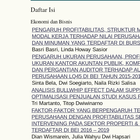
Daftar Isi
Ekonomi dan Bisnis
PENGARUH PROFITABILITAS, STRUKTUR 
MODAL KERJA TERHADAP NILAI PERUSA
DAN MINUMAN YANG TERDAFTAR DI BURS
Basri Basri, Linda Howay Sasior
PENGARUH UKURAN PERUSAHAAN, PROFITA
UKURAN KANTOR AKUNTAN PUBLIK, KOM
DAN PERGANTIAN AUDITOR TERHADAP AU
PERUSAHAAN LQ45 DI BEI TAHUN 2015-20
Sinta Bela, Dwi Soegiarto, Naila Rizki Salisa
ANALISIS BULLWHIP EFFECT DALAM SUPP
OPTIMALISASI PENJUALAN STUDI KASUS 
Tri Martanto, Titop Dwiwinarno
FAKTOR-FAKTOR YANG BERPENGARUH TE
PERUSAHAAN DENGAN PROFITABILITAS S
INTERVENING PADA SEKTOR PROPERTI &
TERDAFTAR DI BEI 2016 – 2019
Dian Wismarein, Julia Wahyu Dwi Hapsari